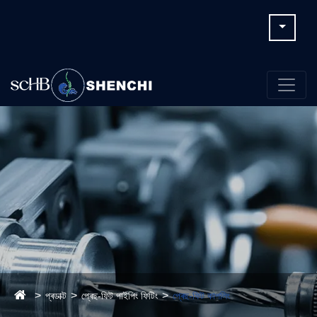
প্ৰডাক্ট
প্ৰেছ-ফিট পাইপিং ফিটিং
প্ৰেছ-ফিট কাপলিং