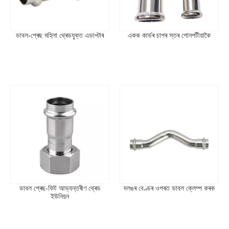
প্ৰযোজ্য মানদণ্ড
মানদণ্ড: ANSI, BS, DIN, ISO, JIS
প্ৰকাৰ
ডাবল-প্ৰেছ মহিলা থ্ৰেডযুক্ত এডাপ্টাৰ
একক কাৰ্ডৰ চাপৰ স্তৰ পোনপটীয়াকৈ
একক প্ৰেছ-ফিট মহিলা থ্ৰেড কাপলিং
: পাইপৰ মূৰত সঁজুলিবোৰ পুৰুষ সূতাৰ সৈতে
সংযোগ কৰিবলৈ ব্যৱহাৰ কৰা হয়, যেনে নল, ভালভ, পানী মিটাৰ, আৰু পানী গৰম
কৰা।
ডাবল-প্ৰেছ সমান সংযোজন
: পাইপৰ মূৰবোৰ থ্ৰেডযুক্ত সঁজুলিৰ সৈতে সংযোগ
কৰিবলৈও ব্যৱহাৰ কৰা হয়, কিন্তু ডাবল-প্ৰেছ ডিজাইনে অধিক সুৰক্ষিত ছীল আৰু
শক্তিশালী পুল-আউট ৰেজিষ্টেন্স প্ৰদান কৰে।
ডাবল প্ৰেছ-ফিট আভ্যন্তৰীণ থ্ৰেড
দলঙৰ বেণ্ডৰ ওপৰত ডাবল ক্লেম্প কৰক
ইউনিয়ন