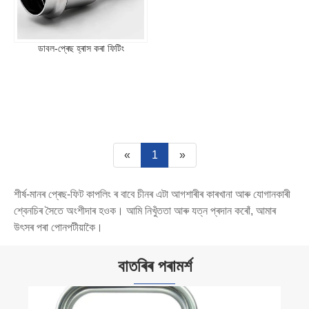
ডাবল-প্ৰেছ হ্ৰাস কৰা ফিটিং
«
1
»
শীৰ্ষ-মানৰ প্ৰেছ-ফিট কাপলিং ৰ বাবে চীনৰ এটা আগশাৰীৰ কাৰখানা আৰু যোগানকাৰী
শ্বেনচিৰ সৈতে অংশীদাৰ হওক। আমি নিখুঁততা আৰু যত্ন প্ৰদান কৰোঁ, আমাৰ
উৎসৰ পৰা পোনপটীয়াকৈ।
বাতৰিৰ পৰামৰ্শ