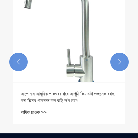


আপোনাৰ আধুনিক পাকঘৰৰ বাবে আপুনি কিয় এটা গুজনেক ব্ৰাছ
কৰা মিক্সাৰ পাকঘৰৰ কল বাছি ল'ব লাগে
অধিক চাওক >>