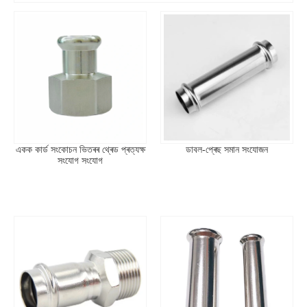
যদিও প্ৰধানকৈ পোন সংযোগৰ বাবে ব্যৱহাৰ কৰা হয়, টিৰ সৈতে সংযুক্তভাৱে ব্যৱহাৰ
কৰিলে মূল পাইপলাইন বৃদ্ধি কৰাৰ পিছত শাখা লাইন বিন্যাসৰ বাবেও প্ৰেছ-ফিট
কাপলিং ব্যৱহাৰ কৰা হয়।
পণ্যৰ নিৰ্দিষ্টকৰণ
প্ৰাচলসমূহ
স্পেচিফিকেশন
ফিটিং প্ৰকাৰ
প্ৰেছ-ফিট কাপলিং
অপাৰেচন মোড
হাতপুথি
একক কাৰ্ড সংকোচন ভিতৰৰ থ্ৰেড প্ৰত্যক্ষ
ডাবল-প্ৰেছ সমান সংযোজন
সংযোগ সংযোগ
সংযোগৰ ধৰণ
প্ৰেছ-ফিট কৰক
ৰেটেড চাপ
পিএন১৬
আকাৰৰ পৰিসৰ
১/৮"ৰ পৰা ৪" (DN6 ৰ পৰা DN100)
সামগ্ৰী
পিতল, এছ ইউ এছ ৩০৪, এছ ইউ এছ ৩১৬এল
ছীল সামগ্ৰী
ইপিডিএম
তাপমাত্ৰাৰ পৰিসৰ
-২০ ডিগ্ৰী চেলছিয়াছৰ পৰা ১২০ ডিগ্ৰী চেলছিয়াছলৈ