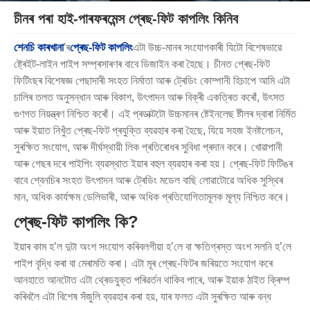
চীনৰ পৰা হাই-পাৰফৰমেন্স প্ৰেছ-ফিট কাপলিং কিনিব
শেনচি কাৰখানা
'ৰ
প্ৰেছ-ফিট কাপলিং
এটা উচ্চ-মানৰ সংযোগকাৰী যিটো বিশেষভাৱে
ষ্ট্ৰেইট-লাইন পাইপ সম্প্ৰসাৰণৰ বাবে ডিজাইন কৰা হৈছে। চীনত প্ৰেছ-ফিট
ফিটিংছৰ বিশেষজ্ঞ পেছাদাৰী সংহত নিৰ্মাতা আৰু ট্ৰেডিং কোম্পানী হিচাপে আমি এটা
চালিৰ তলত অনুসন্ধান আৰু বিকাশ, উৎপাদন আৰু বিক্ৰী একত্ৰিত কৰোঁ, উৎসত
গুণগত নিয়ন্ত্ৰণ নিশ্চিত কৰোঁ। এই প্ৰডাক্টটো উচ্চমানৰ ষ্টেইনলেছ ষ্টীলৰ দ্বাৰা নিৰ্মিত
আৰু ইয়াত নিখুঁত প্ৰেছ-ফিট প্ৰযুক্তি ব্যৱহাৰ কৰা হৈছে, যিয়ে সহজ ইনষ্টলেচন,
সুৰক্ষিত সংযোগ, আৰু দীৰ্ঘস্থায়ী লিক প্ৰতিৰোধৰ সুবিধা প্ৰদান কৰে। খোৱাপানী
আৰু গেছৰ দৰে পাইপিং ব্যৱস্থাত ইয়াৰ বহুল ব্যৱহাৰ কৰা হয়। প্ৰেছ-ফিট ফিটিঙৰ
বাবে শ্বেনচিৰ সংহত উৎপাদন আৰু ট্ৰেডিং মডেল বাছি লোৱাটোৱে অধিক সুস্থিৰ
মান, অধিক কাৰ্যক্ষম ডেলিভাৰী, আৰু অধিক প্ৰতিযোগিতামূলক মূল্য নিশ্চিত কৰে।
প্ৰেছ-ফিট কাপলিং কি?
ইয়াৰ কাম হ’ল দুটা অংশ সংযোগ কৰিবলগীয়া হ’লে বা ক্ষতিগ্ৰস্ত অংশ সলনি হ’লে
পাইপ বৃদ্ধি কৰা বা মেৰামতি কৰা। এটা মূৰ প্ৰেছ-ফিটৰ জৰিয়তে সংযোগ কৰে
আনহাতে আনটোত এটা থ্ৰেডযুক্ত পৰিৱৰ্তন থাকিব পাৰে, আৰু ইয়াক ঠাইত ক্ৰিম্প
কৰিবলৈ এটা বিশেষ সঁজুলি ব্যৱহাৰ কৰা হয়, যাৰ ফলত এটা সুৰক্ষিত আৰু বন্ধ