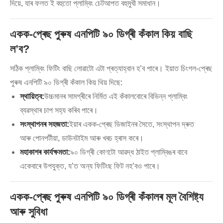
দিয়ে, যাৰ ফলত ই বহুতো প্লাম্বিং চেটআপত বহুমুখী সমাধান।
একক-প্ৰেছ পুৰুষ এনপিটি ৯০ ডিগ্ৰী কঁকাল কিয় বাছি
ল’ব?
সঠিক প্লাম্বিং ফিটিং বাছি লোৱাটো এটা প্ৰত্যাহ্বান হ’ব পাৰে। ইয়াত চিংগল-প্ৰেছ
পুৰুষ এনপিটি ৯০ ডিগ্ৰী কঁকাল কিয় থিয় দিছে:
স্থায়িত্ব:
উচ্চমানৰ সামগ্ৰীৰে নিৰ্মিত এই কঁকালবোৰে বিভিন্ন প্লাম্বিং
ব্যৱস্থাৰ চাপ সহ্য কৰিব পাৰে।
সংস্থাপনৰ সহজতা:
ইয়াৰ একক-প্ৰেছ ডিজাইনৰ সৈতে, সংস্থাপন দ্ৰুত
আৰু পোনপটীয়া, ডাউনটাইম আৰু খৰচ হ্ৰাস কৰে।
মহাকাশৰ কাৰ্যক্ষমতা:
৯০ ডিগ্ৰী কোণটো আৱদ্ধ ঠাইত প্লাম্বিঙৰ বাবে
একেবাৰে উপযুক্ত, য’ত অন্য ফিটিংছ ফিট নহ’বও পাৰে।
একক-প্ৰেছ পুৰুষ এনপিটি ৯০ ডিগ্ৰী কঁকালৰ মূল বৈশিষ্ট্য
আৰু সুবিধা