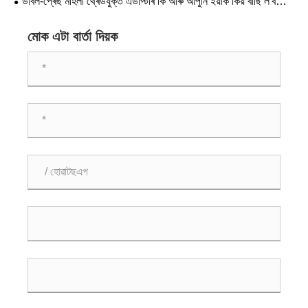
ডাবল-প্ৰেছ মহিলা থ্ৰেডযুক্ত এডাপ্টাৰ কি আৰু আপুনি ইয়াক কিয় বাছি ল'ব
লাগে
মোক এটা বাৰ্তা দিয়ক