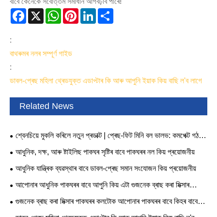
বাবে কেনেকৈ সৰ্বোত্তম সমাধান আগবঢ়াব পাৰে!
Facebook
X
WhatsApp
Pinterest
LinkedIn
Share
:
বাথৰুমৰ নলৰ সম্পূৰ্ণ গাইড
:
ডাবল-প্ৰেছ মহিলা থ্ৰেডযুক্ত এডাপ্টাৰ কি আৰু আপুনি ইয়াক কিয় বাছি ল'ব লাগে
Related News
শ্বেনচিয়ে মুকলি কৰিলে নতুন প্ৰডাক্ট | প্ৰেছ-ফিট মিনি বল ভালভ: কমপেক্ট গঠন,
যথেষ্ট সম্ভাৱনা
আধুনিক, দক্ষ, আৰু ষ্টাইলিছ পাকঘৰ সৃষ্টিৰ বাবে পাকঘৰৰ নল কিয় প্ৰয়োজনীয়
আধুনিক যান্ত্ৰিক ব্যৱস্থাৰ বাবে ডাবল-প্ৰেছ সমান সংযোজন কিয় প্ৰয়োজনীয়
আপোনাৰ আধুনিক পাকঘৰৰ বাবে আপুনি কিয় এটা গুজনেক ব্ৰাছ কৰা মিক্সাৰ
পাকঘৰৰ কল বাছি ল'ব লাগে
গুজনেক ব্ৰাছ কৰা মিক্সাৰ পাকঘৰৰ কলটোক আপোনাৰ পাকঘৰৰ বাবে কিহৰ বাবে
আৱশ্যকীয় কৰি তোলে