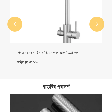


নূন্যতম বৰ্গক্ষেত্ৰৰ আৰ্হিৰ লুকাই থকা কল
অধিক চাওক >>
বাতৰিৰ পৰামৰ্শ