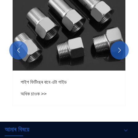


আপোনাৰ আধুনিক পাকঘৰৰ বাবে আপুনি কিয় এটা গুজনেক ব্ৰাছ
কৰা মিক্সাৰ পাকঘৰৰ কল বাছি ল'ব লাগে
অধিক চাওক >>
আমাৰ বিষয়ে