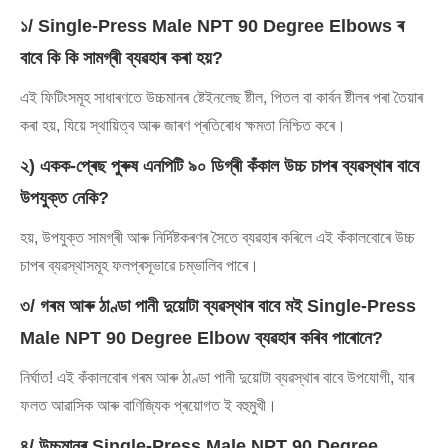
১/ Single-Press Male NPT 90 Degree Elbows ৰ
বাবে কি কি সামগ্ৰী ব্যৱহাৰ কৰা হয়?
এই ফিটিংসমূহ সাধাৰণতে উচ্চমানৰ ষ্টেইনলেছ ষ্টীল, পিতল বা কাৰ্বন ষ্টীলৰ পৰা তৈয়াৰ
কৰা হয়, যিয়ে স্থায়িত্ব আৰু জাৰণ প্ৰতিৰোধ ক্ষমতা নিশ্চিত কৰে।
২) একক-প্ৰেছ পুৰুষ এনপিটি ৯০ ডিগ্ৰী কঁকাল উচ্চ চাপৰ ব্যৱস্থাৰ বাবে
উপযুক্ত নেকি?
হয়, উপযুক্ত সামগ্ৰী আৰু নিৰ্দিষ্টকৰণৰ সৈতে ব্যৱহাৰ কৰিলে এই কঁকালবোৰে উচ্চ
চাপৰ ব্যৱস্থাসমূহ ফলপ্ৰসূভাৱে চম্ভালিব পাৰে।
৩/ গৰম আৰু ঠাণ্ডা পানী দুয়োটা ব্যৱস্থাৰ বাবে মই Single-Press
Male NPT 90 Degree Elbow ব্যৱহাৰ কৰিব পাৰোনে?
নিৰ্ঘাত! এই কঁকালবোৰ গৰম আৰু ঠাণ্ডা পানী দুয়োটা ব্যৱস্থাৰ বাবে উপযোগী, যাৰ
ফলত আৱাসিক আৰু বাণিজ্যিক প্ৰয়োগত ই বহুমুখী।
৪/ উচ্চমানৰ Single-Press Male NPT 90 Degree