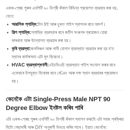
একক-প্ৰেছ পুৰুষ এনপিটি ৯০ ডিগ্ৰী কঁকাল বিভিন্ন প্ৰয়োগত ব্যৱহাৰ কৰা হয়,
যেনে:
আৱাসিক প্লাম্বিং:
টান ঠাই আৰু চুকত পাইপ স্থাপনৰ বাবে আদৰ্শ।
শিল্প প্লাম্বিং:
প্লাম্বিং ব্যৱস্থাৰ বাবে জটিল সংৰূপৰ প্ৰয়োজন হোৱা
কাৰখানা আৰু উদ্যোগত ব্যৱহাৰ কৰা হয়।
কৃষি ব্যৱস্থা:
জলসিঞ্চন আৰু পানী যোগান ব্যৱস্থাত ব্যৱহাৰ কৰা হয় য'ত
স্থানৰ কাৰ্যক্ষমতা এটা মূল বিবেচনা।
HVAC ব্যৱস্থাপ্ৰণালী:
এইচভিএচি ব্যৱস্থাত পাইপ সংযোগ কৰাৰ বাবে
একেবাৰে উপযুক্ত যিবোৰৰ বাবে বেণ্ডিং আৰু দক্ষ স্থান ব্যৱহাৰৰ প্ৰয়োজন
হয়।
কেনেকৈ এটা Single-Press Male NPT 90
Degree Elbow ইনষ্টল কৰিব পাৰি
এটা একক-প্ৰেছ পুৰুষ এনপিটি ৯০ ডিগ্ৰী কঁকাল স্থাপন কৰাটো এটা সহজ প্ৰক্ৰিয়া
যিটো পেছাদাৰী আৰু DIY অনুৰাগী উভয়ে কৰিব পাৰে। ইয়াত কেনেকৈ: