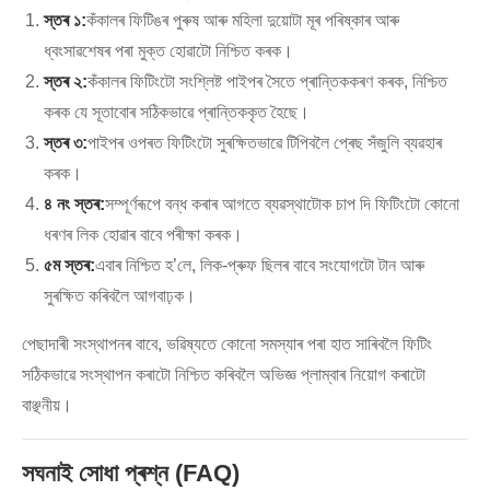
স্তৰ ১:
কঁকালৰ ফিটিঙৰ পুৰুষ আৰু মহিলা দুয়োটা মূৰ পৰিষ্কাৰ আৰু
ধ্বংসাৱশেষৰ পৰা মুক্ত হোৱাটো নিশ্চিত কৰক।
স্তৰ ২:
কঁকালৰ ফিটিংটো সংশ্লিষ্ট পাইপৰ সৈতে প্ৰান্তিককৰণ কৰক, নিশ্চিত
কৰক যে সূতাবোৰ সঠিকভাৱে প্ৰান্তিককৃত হৈছে।
স্তৰ ৩:
পাইপৰ ওপৰত ফিটিংটো সুৰক্ষিতভাৱে টিপিবলৈ প্ৰেছ সঁজুলি ব্যৱহাৰ
কৰক।
৪ নং স্তৰ:
সম্পূৰ্ণৰূপে বন্ধ কৰাৰ আগতে ব্যৱস্থাটোক চাপ দি ফিটিংটো কোনো
ধৰণৰ লিক হোৱাৰ বাবে পৰীক্ষা কৰক।
৫ম স্তৰ:
এবাৰ নিশ্চিত হ’লে, লিক-প্ৰুফ ছিলৰ বাবে সংযোগটো টান আৰু
সুৰক্ষিত কৰিবলৈ আগবাঢ়ক।
পেছাদাৰী সংস্থাপনৰ বাবে, ভৱিষ্যতে কোনো সমস্যাৰ পৰা হাত সাৰিবলৈ ফিটিং
সঠিকভাৱে সংস্থাপন কৰাটো নিশ্চিত কৰিবলৈ অভিজ্ঞ প্লাম্বাৰ নিয়োগ কৰাটো
বাঞ্ছনীয়।
সঘনাই সোধা প্ৰশ্ন (FAQ)