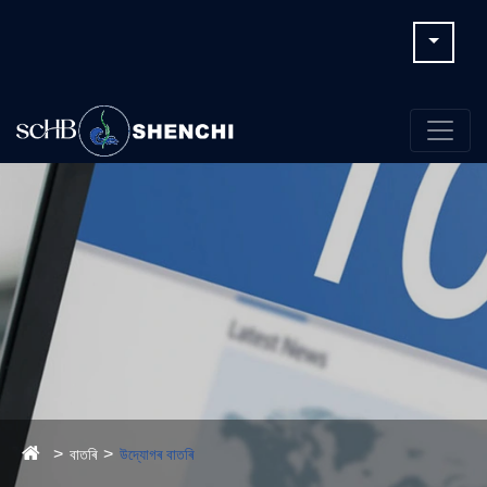
বাতৰি
উদ্যোগৰ বাতৰি