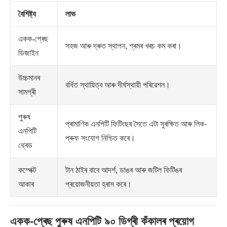
বৈশিষ্ট্য
লাভ
একক-প্ৰেছ
সহজ আৰু দ্ৰুত স্থাপন, শ্ৰমৰ খৰচ কম কৰা।
ডিজাইন
উচ্চমানৰ
বৰ্ধিত স্থায়িত্ব আৰু দীৰ্ঘস্থায়ী পৰিৱেশন।
সামগ্ৰী
পুৰুষ
প্ৰামাণিক এনপিটি ফিটিংছৰ সৈতে এটা সুৰক্ষিত আৰু লিক-
এনপিটি
প্ৰুফ সংযোগ নিশ্চিত কৰে।
থ্ৰেড
কম্পেক্ট
টান ঠাইৰ বাবে আদৰ্শ, ডাঙৰ আৰু জটিল ফিটিঙৰ
আকাৰ
প্ৰয়োজনীয়তা হ্ৰাস কৰে।
একক-প্ৰেছ পুৰুষ এনপিটি ৯০ ডিগ্ৰী কঁকালৰ প্ৰয়োগ