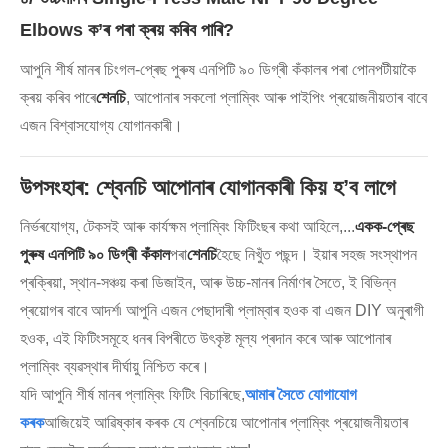
Elbows ক’ৰ পৰা ক্ৰয় কৰিব পাৰি?
আপুনি শীৰ্ষ মানৰ চিংগল-প্ৰেছ পুৰুষ এনপিটি ৯০ ডিগ্ৰী কঁকালৰ পৰা পোনপটীয়াকৈ
ক্ৰয় কৰিব পাৰে
শেনচি
, আপোনাৰ সকলো প্লাম্বিং আৰু পাইপিং প্ৰয়োজনীয়তাৰ বাবে
এজন বিশ্বাসযোগ্য যোগানকাৰী।
উপসংহাৰ: শ্বেনচি আপোনাৰ যোগানকাৰী কিয় হ’ব লাগে
নিৰ্ভৰযোগ্য, টেকসই আৰু কাৰ্যক্ষম প্লাম্বিং ফিটিংছৰ কথা আহিলে,...
একক-প্ৰেছ
পুৰুষ এনপিটি ৯০ ডিগ্ৰী কঁকাল
পৰা
শেনচি
হৈছে নিখুঁত পছন্দ। ইয়াৰ সহজ সংস্থাপন
প্ৰক্ৰিয়া, স্থান-সঞ্চয় কৰা ডিজাইন, আৰু উচ্চ-মানৰ নিৰ্মাণৰ সৈতে, ই বিভিন্ন
প্ৰয়োগৰ বাবে আদৰ্শ৷ আপুনি এজন পেছাদাৰী প্লাম্বাৰ হওক বা এজন DIY অনুৰাগী
হওক, এই ফিটিংসমূহে ধনৰ বিপৰীতে উৎকৃষ্ট মূল্য প্ৰদান কৰে আৰু আপোনাৰ
প্লাম্বিং ব্যৱস্থাৰ দীৰ্ঘায়ু নিশ্চিত কৰে।
যদি আপুনি শীৰ্ষ মানৰ প্লাম্বিং ফিটিং বিচাৰিছে,
আমাৰ সৈতে যোগাযোগ
কৰক
আজিয়েই আৱিষ্কাৰ কৰক যে শ্বেনচিয়ে আপোনাৰ প্লাম্বিং প্ৰয়োজনীয়তাৰ