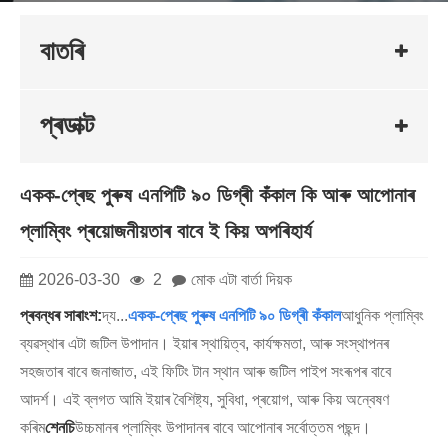
বাতৰি
প্ৰডাক্ট
একক-প্ৰেছ পুৰুষ এনপিটি ৯০ ডিগ্ৰী কঁকাল কি আৰু আপোনাৰ
প্লাম্বিং প্ৰয়োজনীয়তাৰ বাবে ই কিয় অপৰিহাৰ্য
2026-03-30
2
মোক এটা বাৰ্তা দিয়ক
প্ৰবন্ধৰ সাৰাংশ:
দ্য...
একক-প্ৰেছ পুৰুষ এনপিটি ৯০ ডিগ্ৰী কঁকাল
আধুনিক প্লাম্বিং
ব্যৱস্থাৰ এটা জটিল উপাদান। ইয়াৰ স্থায়িত্ব, কাৰ্যক্ষমতা, আৰু সংস্থাপনৰ
সহজতাৰ বাবে জনাজাত, এই ফিটিং টান স্থান আৰু জটিল পাইপ সংৰূপৰ বাবে
আদৰ্শ। এই ব্লগত আমি ইয়াৰ বৈশিষ্ট্য, সুবিধা, প্ৰয়োগ, আৰু কিয় অন্বেষণ
কৰিম
শেনচি
উচ্চমানৰ প্লাম্বিং উপাদানৰ বাবে আপোনাৰ সৰ্বোত্তম পছন্দ।