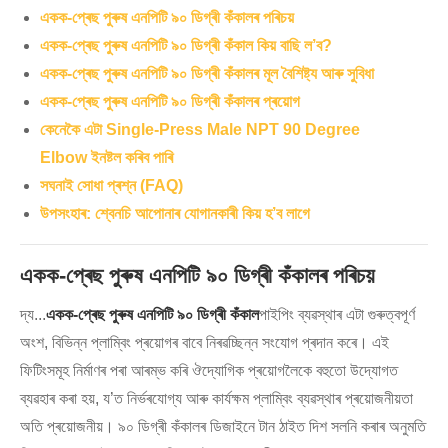
একক-প্ৰেছ পুৰুষ এনপিটি ৯০ ডিগ্ৰী কঁকালৰ পৰিচয়
একক-প্ৰেছ পুৰুষ এনপিটি ৯০ ডিগ্ৰী কঁকাল কিয় বাছি ল’ব?
একক-প্ৰেছ পুৰুষ এনপিটি ৯০ ডিগ্ৰী কঁকালৰ মূল বৈশিষ্ট্য আৰু সুবিধা
একক-প্ৰেছ পুৰুষ এনপিটি ৯০ ডিগ্ৰী কঁকালৰ প্ৰয়োগ
কেনেকৈ এটা Single-Press Male NPT 90 Degree
Elbow ইনষ্টল কৰিব পাৰি
সঘনাই সোধা প্ৰশ্ন (FAQ)
উপসংহাৰ: শ্বেনচি আপোনাৰ যোগানকাৰী কিয় হ’ব লাগে
একক-প্ৰেছ পুৰুষ এনপিটি ৯০ ডিগ্ৰী কঁকালৰ পৰিচয়
দ্য...
একক-প্ৰেছ পুৰুষ এনপিটি ৯০ ডিগ্ৰী কঁকাল
পাইপিং ব্যৱস্থাৰ এটা গুৰুত্বপূৰ্ণ
অংশ, বিভিন্ন প্লাম্বিং প্ৰয়োগৰ বাবে নিৰৱচ্ছিন্ন সংযোগ প্ৰদান কৰে। এই
ফিটিংসমূহ নিৰ্মাণৰ পৰা আৰম্ভ কৰি ঔদ্যোগিক প্ৰয়োগলৈকে বহুতো উদ্যোগত
ব্যৱহাৰ কৰা হয়, য’ত নিৰ্ভৰযোগ্য আৰু কাৰ্যক্ষম প্লাম্বিং ব্যৱস্থাৰ প্ৰয়োজনীয়তা
অতি প্ৰয়োজনীয়। ৯০ ডিগ্ৰী কঁকালৰ ডিজাইনে টান ঠাইত দিশ সলনি কৰাৰ অনুমতি