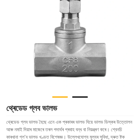
থ্ৰেডেড গ্লব ভালভ
থ্ৰেডেড গ্লব ভালভ হৈছে এনে এক প্ৰকাৰৰ ভালভ যিয়ে ভালভ ডিস্কৰ উত্তোলন
আৰু নমাই দিয়াৰ মাজেৰে তৰল পদাৰ্থৰ প্ৰবাহ বন্ধ বা নিয়ন্ত্ৰণ কৰে। শ্বেনচি
কাৰখানা গ্ল’ব ভালভ খণ্ডত বিশেষজ্ঞ। উল্লেখযোগ্য মূল্যৰ সুবিধা, দ্ৰুত ষ্টক