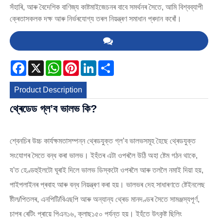
সঁহাৰি, আৰু বৈদেশিক বাণিজ্য কাষ্টমাইজেচনৰ বাবে সমৰ্থনৰ সৈতে, আমি বিশ্বব্যাপী
ক্ৰেতাসকলক দক্ষ আৰু নিৰ্ভৰযোগ্য তৰল নিয়ন্ত্ৰণ সমাধান প্ৰদান কৰোঁ।
Facebook
X
WhatsApp
Pinterest
LinkedIn
Share
Product Description
থ্ৰেডেড গ্ল’ব ভালভ কি?
শ্বেনচিৰ উচ্চ কাৰ্যক্ষমতাসম্পন্ন থ্ৰেডযুক্ত গ্ল’ব ভালভসমূহ হৈছে থ্ৰেডযুক্ত
সংযোগৰ সৈতে বন্ধ কৰা ভালভ। ইহঁতৰ এটা ওপৰলৈ উঠি অহা ষ্টেম গঠন থাকে,
য'ত হেণ্ডহুইলটো ঘূৰাই দিলে ভালভ ডিস্কটো ওপৰলৈ আৰু তললৈ নমাই দিয়া হয়,
পাইপলাইনৰ প্ৰবাহ আৰু বন্ধ নিয়ন্ত্ৰণ কৰা হয়। ভালভৰ দেহ সাধাৰণতে ষ্টেইনলেছ
ষ্টীল/পিতলৰ, এনপিটি/বিএছপি আৰু অন্যান্য থ্ৰেড মানদণ্ডৰ সৈতে সামঞ্জস্যপূৰ্ণ,
চাপৰ ৰেটিং প্ৰায়ে পিএন১৬, ক্লাছ১৫০ পৰ্যন্ত হয়। ইহঁতে উৎকৃষ্ট ছিলিং