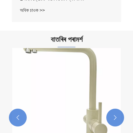
অধিক চাওক >>
বাতৰিৰ পৰামৰ্শ

