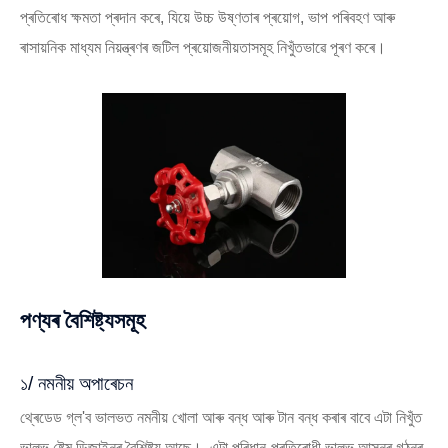
প্ৰতিৰোধ ক্ষমতা প্ৰদান কৰে, যিয়ে উচ্চ উষ্ণতাৰ প্ৰয়োগ, ভাপ পৰিবহণ আৰু
ৰাসায়নিক মাধ্যম নিয়ন্ত্ৰণৰ জটিল প্ৰয়োজনীয়তাসমূহ নিখুঁতভাৱে পূৰণ কৰে।
পণ্যৰ বৈশিষ্ট্যসমূহ
১/ নমনীয় অপাৰেচন
থ্ৰেডেড গ্ল'ব ভালভত নমনীয় খোলা আৰু বন্ধ আৰু টান বন্ধ কৰাৰ বাবে এটা নিখুঁত
ভালভ ষ্টেম ডিজাইনৰ বৈশিষ্ট্য আছে। এটা পৰিধান-প্ৰতিৰোধী ভালভ আসনৰ গঠনৰ