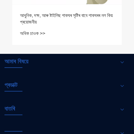
আধুনিক, দক্ষ, আৰু ষ্টাইলিছ পাকঘৰ সৃষ্টিৰ বাবে পাকঘৰৰ নল কিয়
প্ৰয়োজনীয়
অধিক চাওক >>
আমাৰ বিষয়ে
প্ৰডাক্ট
বাতৰি