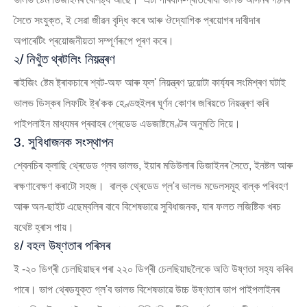
সৈতে সংযুক্ত, ই সেৱা জীৱন বৃদ্ধি কৰে আৰু ঔদ্যোগিক প্ৰয়োগৰ দাবীদাৰ
অপাৰেটিং প্ৰয়োজনীয়তা সম্পূৰ্ণৰূপে পূৰণ কৰে।
২/ নিখুঁত থ্ৰটলিং নিয়ন্ত্ৰণ
ৰাইজিং ষ্টেম ষ্ট্ৰাকচাৰে শ্বট-অফ আৰু ফ্ল' নিয়ন্ত্ৰণ দুয়োটা কাৰ্য্যৰ সংমিশ্ৰণ ঘটাই
ভালভ ডিস্কৰ লিফটিং ষ্ট্ৰ'কক হেণ্ডহুইলৰ ঘূৰ্ণন কোণৰ জৰিয়তে নিয়ন্ত্ৰণ কৰি
পাইপলাইন মাধ্যমৰ প্ৰবাহৰ গ্ৰেডেড এডজাষ্টমেণ্টৰ অনুমতি দিয়ে।
3. সুবিধাজনক সংস্থাপন
শ্বেনচিৰ ক্লাছি থ্ৰেডেড গ্লব ভালভ, ইয়াৰ মডিউলাৰ ডিজাইনৰ সৈতে, ইনষ্টল আৰু
ৰক্ষণাবেক্ষণ কৰাটো সহজ। বাল্ক থ্ৰেডেড গ্ল'ব ভালভ মডেলসমূহ বাল্ক পৰিবহণ
আৰু অন-ছাইট এছেম্বলিৰ বাবে বিশেষভাৱে সুবিধাজনক, যাৰ ফলত লজিষ্টিক খৰচ
যথেষ্ট হ্ৰাস পায়।
৪/ বহল উষ্ণতাৰ পৰিসৰ
ই -২০ ডিগ্ৰী চেলছিয়াছৰ পৰা ২২০ ডিগ্ৰী চেলছিয়াছলৈকে অতি উষ্ণতা সহ্য কৰিব
পাৰে। ভাপ থ্ৰেডযুক্ত গ্ল'ব ভালভ বিশেষভাৱে উচ্চ উষ্ণতাৰ ভাপ পাইপলাইনৰ