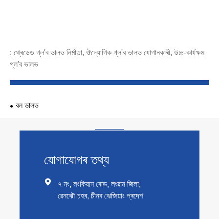
: থ্ৰেডেড গ্ল'ব ভালভ নিৰ্মাতা, ঔদ্যোগিক গ্ল'ব ভালভ যোগানকাৰী, উচ্চ-কাৰ্যক্ষম
গ্ল'ব ভালভ
বল ভালভ
যোগাযোগৰ তথ্য

৭ নং, লংকিয়ান ৰোড, লংৱান জিলা,
ৱেনঝৌ চহৰ, চীনৰ ঝেজিয়াং প্ৰদেশ