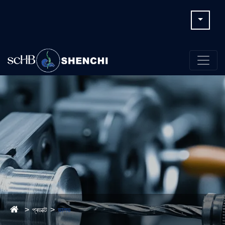
প্ৰডাক্ট
ভালভ