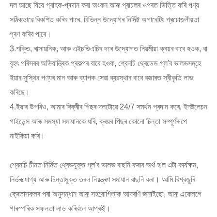
দল আছে যিয়ে গ্ৰাহক-প্ৰদান কৰা অংকন আৰু প্ৰাচলৰ ওপৰত ভিত্তি কৰি পণ্য
সঠিকভাৱে বিকশিত কৰিব পাৰে, বিভিন্ন উদ্যোগৰ নিৰ্দিষ্ট অপাৰেটিং প্ৰয়োজনীয়তা
পূৰণ কৰিব পাৰে।
3.শক্তি, ৰাসায়নিক, আৰু এইচভিএচিৰ দৰে উদ্যোগত নিয়মীয়া ক্ৰয়ৰ বাবে হওক, বা
বৃহৎ পৰিসৰৰ অভিযান্ত্ৰিক প্ৰকল্পৰ বাবে হওক, শ্বেনচি থ্ৰেডেড গ্ল'ব ভালভসমূহে
ইয়াৰ সুস্থিৰ পণ্যৰ মান আৰু ব্যাপক সেৱা ব্যৱস্থাৰ বাবে বজাৰত স্বীকৃতি লাভ
কৰিছে।
4.ইয়াৰ উপৰিও, আমাৰ বিক্ৰীৰ পিছৰ দলটোৱে 24/7 সমৰ্থন প্ৰদান কৰে, ইনষ্টলেচন
গাইডেন্স আৰু সমস্যা সমাধানকে ধৰি, ক্ৰয়ৰ পিছৰ কোনো চিন্তা সম্পূৰ্ণৰূপে
নাইকিয়া কৰি।
শ্বেনচি চীনত নিৰ্মিত থ্ৰেডযুক্ত গ্ল'ব ভালভ বাছনি কৰাৰ অৰ্থ হ'ল এটা কাৰ্যক্ষম,
নিৰ্ভৰযোগ্য আৰু চিন্তামুক্ত তৰল নিয়ন্ত্ৰণ সমাধান বাছনি কৰা। আমি বিশ্বজুৰি
ক্ৰেতাসকলৰ পৰা অনুসন্ধান আৰু সহযোগিতাক আদৰণি জনাইছো, আৰু একেলগে
পাৰস্পৰিক সফলতা লাভ কৰিবলৈ আগ্ৰহী।