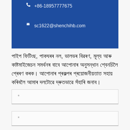

+86-18957777675

sc1622@shenchihb.com
পাইপ ফিটিংছ, পাকঘৰৰ নল, ভালভৰ বিৱৰণ, মূল্য আৰু
কাষ্টমাইজেচন সমৰ্থনৰ বাবে আপোনাৰ অনুসন্ধান শ্বেনচিলৈ
প্ৰেৰণ কৰক। আপোনাৰ প্ৰকল্পৰ প্ৰয়োজনীয়তাত সহায়
কৰিবলৈ আমাৰ দলটোৱে দ্ৰুতভাৱে সঁহাৰি জনাব।