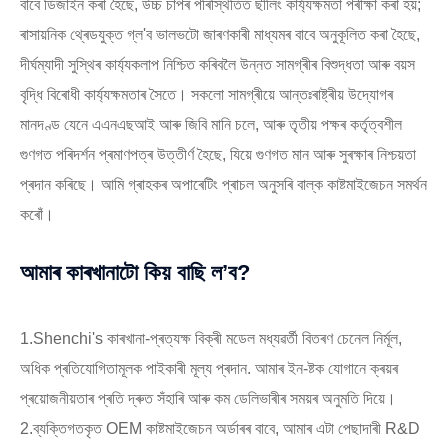
বাবে ডিজাইন কৰা হৈছে, উচ্চ চাপৰ পৰিস্থিতিত ছীলিং কাৰ্য্যক্ষমতা পৰীক্ষা কৰা হয়;
ৰাসায়নিক থ্ৰেডযুক্ত গ্ল'ব ভালভটো জাৰণকাৰী মাধ্যমৰ বাবে অনুকূলিত কৰা হৈছে,
দীৰ্ঘম্যাদী সুস্থিৰ কাৰ্য্যকলাপ নিশ্চিত কৰিবলৈ উন্নত সামগ্ৰীৰ বিশুদ্ধতা আৰু বয়স
বৃদ্ধি বিৰোধী কাৰ্য্যক্ষমতাৰ সৈতে। সকলো সামগ্ৰীয়ে আন্তঃৰাষ্ট্ৰীয় উদ্যোগৰ
মানদণ্ড যেনে এএনএছআই আৰু জিবি মানি চলে, আৰু তৃতীয় পক্ষৰ কৰ্তৃত্বশীল
গুণগত পৰিদৰ্শন প্ৰমাণপত্ৰ উত্তীৰ্ণ হৈছে, যিয়ে গুণগত মান আৰু সুৰক্ষাৰ নিশ্চয়তা
প্ৰদান কৰিছে। আমি গ্ৰাহকৰ অপাৰেটিং প্ৰাচল অনুসৰি বাল্ক কাষ্টমাইজেচন সমৰ্থন
কৰোঁ।
আমাৰ কাৰখানাটো কিয় বাছি ল’ব?
1.Shenchi's কাৰখানা-প্ৰত্যক্ষ বিক্ৰী মডেল মধ্যৱৰ্তী বিতৰণ চেনেল নিৰ্মূল,
অধিক প্ৰতিযোগিতামূলক পাইকাৰী মূল্য প্ৰদান. আমাৰ ইন-ষ্টক যোগানে ক্ৰয়ৰ
প্ৰয়োজনীয়তাৰ প্ৰতি দ্ৰুত সঁহাৰি আৰু কম ডেলিভাৰীৰ সময়ৰ অনুমতি দিয়ে।
2.ব্যক্তিগতকৃত OEM কাষ্টমাইজেচন অৰ্ডাৰৰ বাবে, আমাৰ এটা পেছাদাৰী R&D