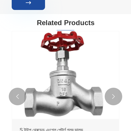

Related Products


S টাইপ থ্ৰেডেড এংগেল পেটাৰ্ণ গ্লব ভালভ