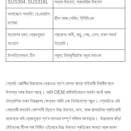
SUS304, SUS316L
মধ্যম উষ্ণতা, স্বাভাৱিক উষ্ণতা
অপাৰেচন পদ্ধতি: হেণ্ডহুইল
ছীল আৰু পেকিং: ইপিডিএম
চলোৱা
সংযোগৰ ধৰণ: থ্ৰেডযুক্ত
প্ৰয়োগঃ পানী, বায়ু, গেছ, তেল, তৰল পদাৰ্থ
সংযোগ
ইত্যাদি।
উৎপত্তিস্থল: চীন
নমুনা: বিনামূলীয়াকৈ নমুনা বনাওক
শ্বেনচি ফেক্টৰীৰ উচ্চমানৰ থ্ৰেডেড গ্ল’ব ভালভ বাল্ক পাইকাৰী বিক্ৰীৰ বাবে
উপলব্ধ আৰু ষ্টকত আছে। আমি OEM কাষ্টমাইজেচন সমৰ্থন কৰোঁ আৰু
ঔদ্যোগিক তৰল নিয়ন্ত্ৰণৰ ক্ষেত্ৰত আমি এক নিৰ্ভৰযোগ্য পছন্দ। শ্বেনচিয়ে এটা
পেছাদাৰী ৰপ্তানি কোম্পানী হিচাপে উচ্চ উষ্ণতা, ভাপ, আৰু ৰাসায়নিক প্ৰতিৰোধী
মডেলকে ধৰি থ্ৰেডযুক্ত গ্ল'ব ভালভৰ সম্পূৰ্ণ পৰিসৰ আগবঢ়ায়। উচ্চমানৰ কাঁহ/
ষ্টেইনলেছ ষ্টীলৰ পৰা নিৰ্মিত এইবোৰে উচ্চ উষ্ণতা প্ৰতিৰোধ ক্ষমতা আৰু জাৰণ