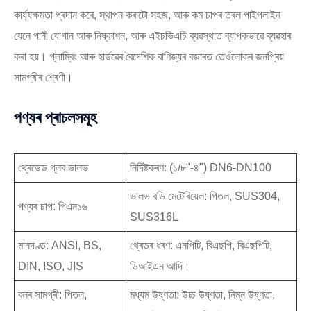
কাৰ্য্যক্ষমতা প্ৰদান কৰে, স্থাপন কৰাটো সহজ, আৰু কম চাপৰ তৰল পাইপলাইন
যেনে পানী যোগান আৰু নিষ্কাশন, আৰু এইচভিএচি ব্যৱস্থাত ব্যাপকভাৱে ব্যৱহাৰ
কৰা হয়। প্লাম্বিং আৰু হাৰ্ডৱেৰ বৈদেশিক বাণিজ্যৰ বজাৰত তেওঁলোকৰ জনপ্ৰিয়
সামগ্ৰীৰ শ্ৰেণী।
পণ্যৰ প্ৰাচলসমূহ
থ্ৰেডেড গ্লব ভালভ
নিৰ্দিষ্টকৰণ: (১/৮"-৪") DN6-DN100
ভালভ বডি মেটেৰিয়েল: পিতল, SUS304,
পণ্যৰ চাপ: পিএন১৬
SUS316L
মানদণ্ড: ANSI, BS,
থ্ৰেডৰ ধৰণ: এনপিটি, বিএছপি, বিএছপিটি,
DIN, ISO, JIS
ডিআইএন আদি।
বলৰ সামগ্ৰী: পিতল,
মধ্যম উষ্ণতা: উচ্চ উষ্ণতা, নিম্ন উষ্ণতা,